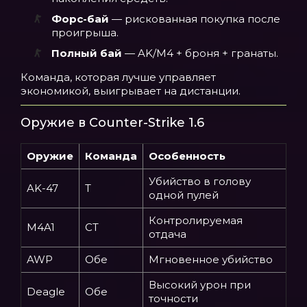
Форс-бай
— рискованная покупка после
проигрыша.
Полный бай
— AK/M4 + броня + гранаты.
Команда, которая лучше управляет
экономикой, выигрывает на дистанции.
Оружие в Counter-Strike 1.6
Оружие
Команда
Особенность
Убийство в голову
AK-47
T
одной пулей
Контролируемая
M4A1
CT
отдача
AWP
Обе
Мгновенное убийство
Высокий урон при
Deagle
Обе
точности