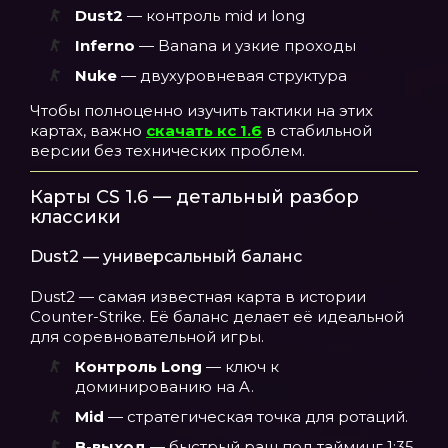
Dust2
— контроль mid и long
Inferno
— Banana и узкие проходы
Nuke
— двухуровневая структура
Чтобы полноценно изучить тактики на этих
картах, важно
скачать кс 1.6
в стабильной
версии без технических проблем.
Карты CS 1.6 — детальный разбор
классики
Dust2 — универсальный баланс
Dust2 — самая известная карта в истории
Counter-Strike. Её баланс делает её идеальной
для соревновательной игры.
Контроль Long
— ключ к
доминированию на A.
Mid
— стратегическая точка для ротаций.
B-выход
— быстрый раш под тайминг 1:35