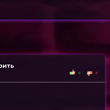
оить
0
0