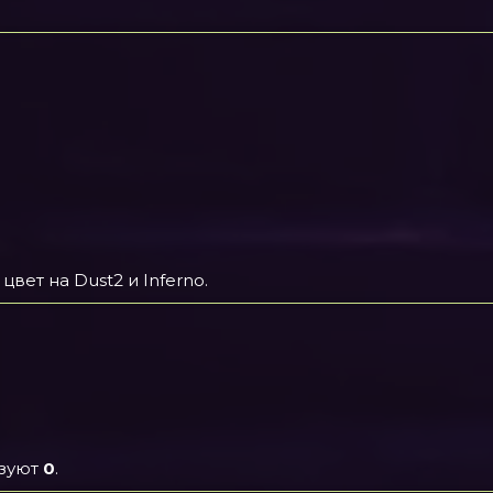
ет на Dust2 и Inferno.
ьзуют
0
.