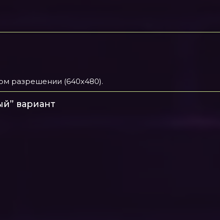
ом разрешении (640x480).
ый” вариант