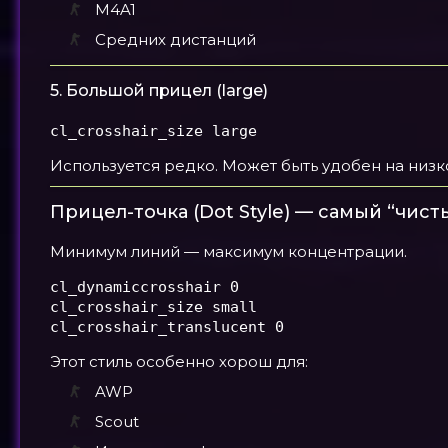
M4A1
Средних дистанций
5. Большой прицел (large)
cl_crosshair_size large
Используется редко. Может быть удобен на низк
Прицел-точка (Dot Style) — самый “чист
Минимум линий — максимум концентрации.
cl_dynamiccrosshair 0

cl_crosshair_size small

cl_crosshair_translucent 0
Этот стиль особенно хорош для:
AWP
Scout