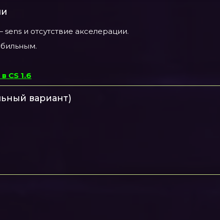
ши
 sens и отсутствие акселерации.
абильным.
 CS 1.6
льный вариант)