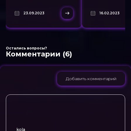
2023 года от Санятиза
протестировать 
скачать CS 1.6 торрент на
страйк 1.6 XA1T с
23.09.2023
16.02.2023
русском языке!
бесплатно без ви
можно на нашем 
gam1ngcs16.ru бы
Остались вопросы?
Комментарии (6)
Добавить комментарий
kola