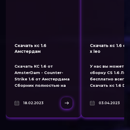
Скачать кс 1.6
Скачать кс 1.6 от
Амстердам
x leo
Скачать КС 1.6 от
У нас вы можете 
AmsterDam - Counter-
сборку CS 1.6 Лео
Strike 1.6 от Амстердама
бесплатно всего в
Сборник полностью на
Скачать кс 1.6 Dr
русском языке. Скини
Торрент. Новые 
оружия в стиле кс го.
текстуры. Скачив
18.02.2023
03.04.2023
Собранная на новом
1.6 без регистрац
билде GSClient. Скачать
бесплатно контр страйк
1.6