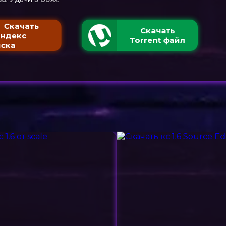
Скачать
Скачать
Яндекс
Torrent файл
ска