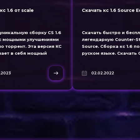
кс 1.6 от scale
Скачать кс 1.6 Source E
уникальную сборку CS 1.6
Скачать быстро и бесп
e с мощными улучшениями
легендарную Counter-Str
о торрент. Эта версия КС
Source. Сборка кс 1.6 п
чает в себя мощный
руском языке. Скачать C
Аим кфг и точную
Source - можно без виру
.
.2023
02.02.2022