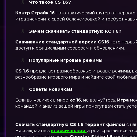
Что такое CS 1.6?
Контр Страйк 16
- это тактический шутер от первого
Игра знаменита своей балансировкой и требует навык
Зачем скачивать стандартную КС 1.6?
Скачивание стандартной версии
CS16
- это первы
доступ к официальным серверам и обновлениям.
Популярные игровые режимы
CS 1.6
предлагает разнообразные игровые режимы, вк
разнообразие игрового мира и найдите свой любимы
Советы новичкам
Если вы новичок в мире
кс 16
, не волнуйтесь.
Игра
мо
командой и анализ вашей игры помогут вам стать усп
Скачать стандартную CS 1.6
террент файлом
с на
Наслаждайтесь
классической
игрой, сражайтесь в с
игрока и станьте частью
Counter-Strike 1.6
сообщества