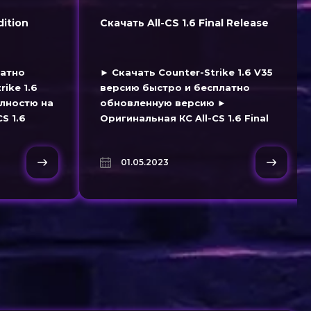
dition
Скачать All-CS 1.6 Final Release
латно
► Скачать Counter-Strike 1.6 V35
ike 1.6
версию быстро и бесплатно
олностю на
обновленную версию ►
S 1.6
Оригинальная КС All-CS 1.6 Final
сов.
Release скачивайте торрент
файлом.
01.05.2023