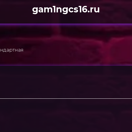
gam1ngcs16.ru
тандартная