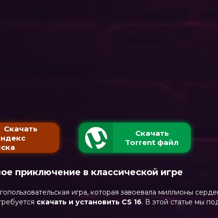
Скачать
Скачать
Яндекс
Torrent файл
ска
вое приключение в классической игре
гопользовательская игра, которая завоевала миллионы сердец
отребуется
скачать и установить CS 16
. В этой статье мы п