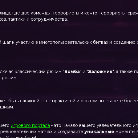
 лица, где две команды, террористы и контр-террористы, сра
ов, тактики и сотрудничества.
й шаг к участию в многопользовательских битвах и созданию
лючая классический режим "
Бомба
" и "
Заложник
", а также
й режим.
жет быть сложной, но с практикой и опытом вы станете боле
ешным.
шего
игрового портала
- это начало вашего увлекательного и
оревновательных матчах и создавайте
уникальные
моменты в
. Удачи в боях!