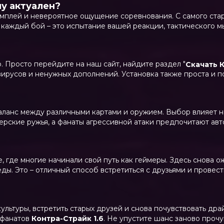
у актуален?
ймплей и невероятное ощущение соревнования. С самого стар
каждый бой – это испытание вашей реакции, тактического 
о. Просто перейдите на наш сайт, найдите раздел "
Скачать К
вирусов и ненужных дополнений. Установка также проста и 
аланс между различными картами и оружием. Выбор влияет на 
ерские ружья, а фанаты агрессивной атаки предпочитают ав
ре, где многие начинали свой путь как геймеры. Здесь снова 
ды. Это – отличный способ встретиться с друзьями и провес
культуры, встретить старых друзей и снова почувствовать др
 фанатов
Контра-Страйк 1.6
. Не упустите шанс заново проч