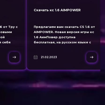
Скачать кс 1.6 AIMPOWER
6 от Тру с
Предлагаем вам скачать CS 1.6 от
 новыми
AIMPOWER. Новая версия игры кс
ной
1.6 АимПовер доступна
я себя
бесплатная, на русском языке с
ом облике.
обновленными красно-синими
цветами моделями персонажей.
21.02.2023
Настроенный конфиг для