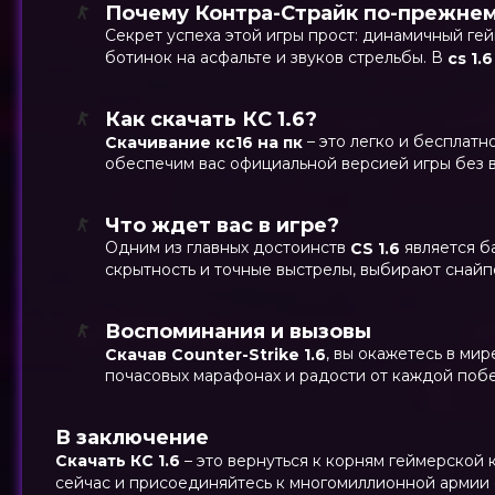
Почему Контра-Страйк по-прежнем
Секрет успеха этой игры прост: динамичный ге
ботинок на асфальте и звуков стрельбы. В
cs 1.6
Как скачать КС 1.6?
– это легко и бесплатн
Скачивание кс16 на пк
обеспечим вас официальной версией игры без 
Что ждет вас в игре?
Одним из главных достоинств
является б
CS 1.6
скрытность и точные выстрелы, выбирают снайп
Воспоминания и вызовы
, вы окажетесь в ми
Скачав Counter-Strike 1.6
почасовых марафонах и радости от каждой побе
В заключение
Скачать КС 1.6
– это вернуться к корням геймерской 
сейчас и присоединяйтесь к многомиллионной армии