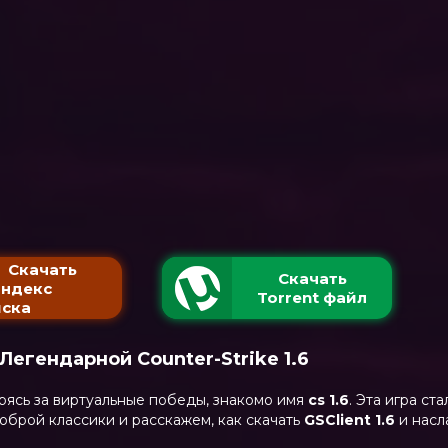
Скачать
Скачать
Яндекс
Torrent файл
ска
Легендарной Counter-Strike 1.6
рясь за виртуальные победы, знакомо имя
cs 1.6
. Эта игра с
оброй классики и расскажем, как скачать
GSClient
1.6
и насл