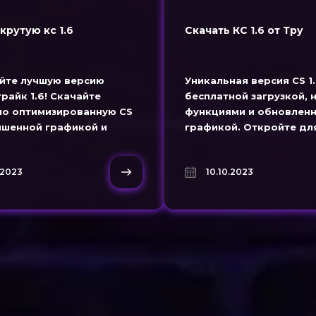
крутую кс 1.6
Скачать КС 1.6 от Тру
йте лучшую версию
Уникальная версия CS 1.
райк 1.6! Скачайте
бесплатной загрузкой,
но оптимизированную CS
функциями и обновлен
учшенной графикой и
графикой. Откройте дл
функциями для
легендарную игру в нов
рного геймплея.
.2023
10.10.2023