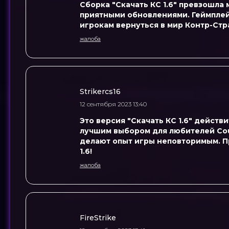
Сборка "Скачать КС 1.6" превзошла м
приятными обновлениями. Геймплей
игрокам вернуться в мир Контр-Страй
жалоба
Strikercs16
12 сентября 2023 13:40
Это версия "Скачать КС 1.6" дейст
лучшим выбором для любителей Coun
делают опыт игры неповторимым. Пр
1.6!
жалоба
FireStrike