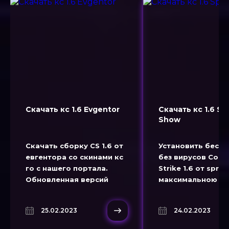
Скачать кс 1.6 Evgentor
Скачать кс 1.6 Sp
Show
Скачать сборку CS 1.6 от
Установить беспл
евгентора со скинами кс
без вирусов Coun
го с нашего портала.
Strike 1.6 от spra
Обновленная версий
максимальною
нового поколения
скоростью можно
Counter-Strike 1.6 от
нашего портала. 
25.02.2023
24.02.2023
Evgentor.
новую версию кс 1
Spray Show со ск