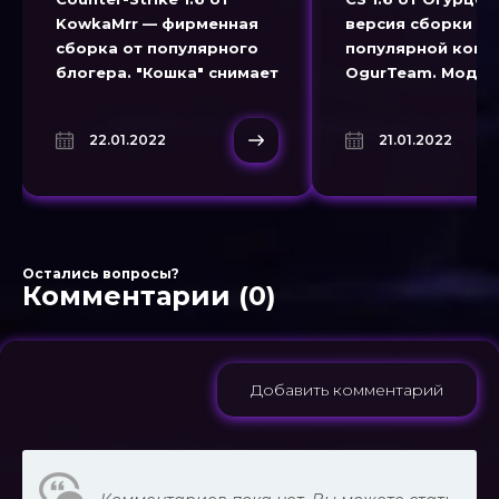
KowkaMrr — фирменная
версия сборки от
сборка от популярного
популярной ком
блогера. "Кошка" снимает
OgurTeam. Модо
ролики для YouTube уже
видят "Контру" по
больше 10 лет.
своему. Поэтому 
22.01.2022
21.01.2022
ожидает множес
мелких изменений
Остались вопросы?
Комментарии (0)
Добавить комментарий