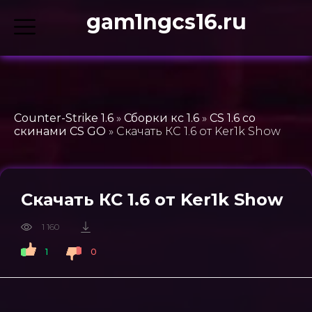
gam1ngcs16.ru
Counter-Strike 1.6
»
Сборки кс 1.6
»
CS 1.6 со
скинами CS GO
» Скачать КС 1.6 от Ker1k Show
Скачать КС 1.6 от Ker1k Show
1 160
1
0