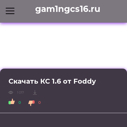
gam1ngcs16.ru
Counter-Strike 1.6
»
Сборки кс 1.6
»
CS 1.6 со
скинами CS GO
» Скачать КС 1.6 от Foddy
Скачать КС 1.6 от Foddy
1 017
0
0