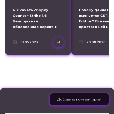
► Скачать сборку
Почему данная с
Counter-Strike 1.6
именуется CS 1.6 C
Белорусская
Edition? Всё мак
обновленная версия ►
просто: в ней не
Оригинальная CS 1.6 с
никакого
белорусскими серверами
дополнительного
01.05.2023
20.08.2020
скачивайте торрент
контента, даже
файлом.
титульная тема о
без изменений. Э
обыкновенный
Остались вопросы?
Комментарии (0)
Добавить комментарий