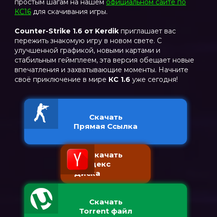
простым шагам на нашем
официальном сайте по
КС16
для скачивания игры.
Counter-Strike 1.6 от Kerdik
приглашает вас
пережить знакомую игру в новом свете. С
улучшенной графикой, новыми картами и
стабильным геймплеем, эта версия обещает новые
впечатления и захватывающие моменты. Начните
своё приключение в мире
КС 1.6
уже сегодня!
Скачать
Прямая Ссылка
Скачать
с Яндекс
Диска
Скачать
Torrent файл