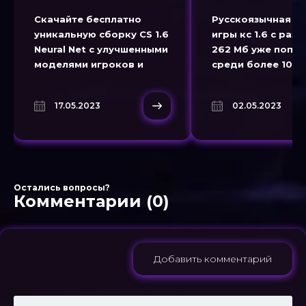
Скачайте бесплатно
Русскоязычная в
уникальную сборку CS 1.6
игры кс 1.6 с раз
Neural Net с улучшенными
262 Мб уже попу
моделями игроков и
среди более 100 
оружия. Установите
пользователей, ч
сборку Нейронная сеть
свидетельствует 
17.05.2023
02.05.2023
кс 1.6 и насладитесь
надежности и
захватывающей игрой в
качественном
Counter-Strike 1.6 без
исполнении. Скач
"Counter-Strike 1.
Остались вопросы?
Комментарии (0)
Добавить комментарий