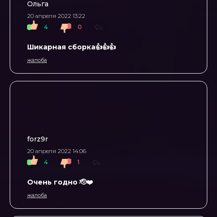
Ольга
20 апреля 2022 13:22
4
0
Шикарная сборка👍👍👍
жалоба
forz9r
20 апреля 2022 14:06
4
1
Очень годно 🫡❤️
жалоба