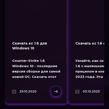
Скачать кс 1.6 для
Скачать кс 1.6 от
Windows 10
Counter-Strike 1.6
Узнайте, как скач
Windows 10 - последняя
1.6 с маленьким
версия сборки для самой
прицелом в ново
новой ОС. Скачать этот
2023 года. Эта с
клиент можно абсолютно
1.6 от XARGE
бесплатно и без
предназначена дл
29.10.2020
03.10.2023
регистрации.
кто ценит точнос
стрельбе.