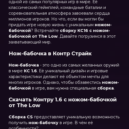
одной из самых популярных игр в мире. Её
классический геймплей, командные баталии и
соревновательная атмосфера завоевали сердца
миллионов игроков. Но что, если вы могли бы
придать игре новую жизнь с уникальным
ножом-
бабочкой
? Встречайте
сборку КС16 с ножом-
бабочкой от The Low
. Давайте погрузимся в этот
захватывающий мир.
Нож-бабочка в Контр Страйк
Нож-бабочка
- это одно из самых желанных оружий
в мире
КС 1.6
. Её уникальный дизайн и игровые
характеристики делают её объектом мечты для
многих игроков. Однако, чтобы обзавестись
ножом-
бабочкой
в игре, вам нужна специальная
сборка
.
Скачать Контру 1.6 с ножом-бабочкой
от The Low
Сборка CS
предоставляет уникальную возможность
получить
нож-бабочку
в игре. В чём её
особенности?