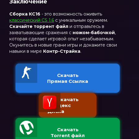
Заключение
Сборка КС16
- это возможность оживить
классический CS 1.6
с уникальным оружием.
Скачайте торрент файл
и отправьтесь в
захватывающие сражения с
ножом-бабочкой
,
которая сделает игровой опыт незабываемым.
Окунитесь в новые грани игры и докажите свои
навыки в мире
Контр-Страйка
.
Скачать
Прямая Ссылка
Скачать
с Яндекс
Диска
Скачать
Torrent файл