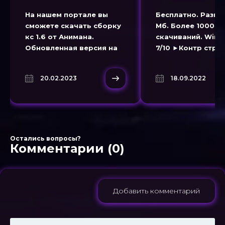
На нашем портале вы
Бесплатно. Разме
сможете скачать сборку
Мб. Более 10000
кс 1.6 от Анимана.
скачиваний. Wind
Обновленная версия на
7/10 ►Контр страй
основе нового патча
для игры без инт
игры Counter-Strike 1.6
— это сборка игры
20.02.2023
18.09.2022
известного Ютубера
на русском языке
Аниман. CS 1.6 Animan
доступная беспл
сборка полностью на
скачивания. Скач
русском
Остались вопросы?
Комментарии (0)
Добавить комментарий