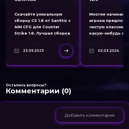
Скачайте уникальную
Многие начинаю
сборку CS 1.6 от San9tiz с
игроки предпочи
AIM CFG для Counter
чистую классику, 
Strike 1.6. Лучшая сборка
какую-нибудь сбо
2023 года от Санятиза
которая им придё
скачать CS 1.6 торрент на
вкусу. Пока боль
23.09.2023
02.03.2024
русском языке!
процент опытных
геймеров устана
оригинальный Co
Strike, новички
Остались вопросы?
Комментарии (0)
Добавить комментарий