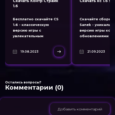
Скачать Контр Страйк
Скачать кс 1.6 Sa
1.6
Бесплатно скачайте CS
Скачайте сборку C
1.6 - классическую
Sanek - уникальн
версию игры с
версию игры кс 1.
увлекательным
обновлениями 20
геймплеем. Получите
Увлекательный ге
удовольствие от
новые оружие от
19.08.2023
21.09.2023
динамичных боев и
популярного юту
тактических вызовов.
Sanek.
Остались вопросы?
Комментарии (0)
Добавить комментарий