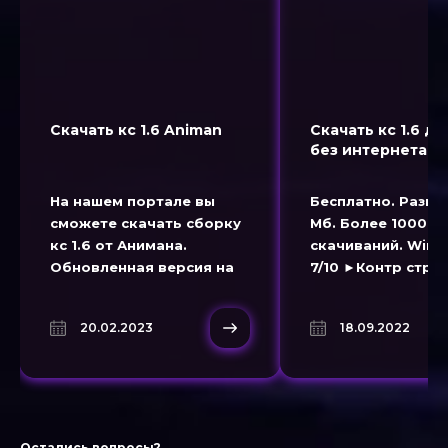
Скачать кс 1.6 Animan
Скачать кс 1.6 д
без интернета
На нашем портале вы
Бесплатно. Разме
сможете скачать сборку
Мб. Более 10000
кс 1.6 от Анимана.
скачиваний. Wind
Обновленная версия на
7/10 ►Контр страй
основе нового патча
для игры без инт
игры Counter-Strike 1.6
— это сборка игры
20.02.2023
18.09.2022
известного Ютубера
на русском языке
Аниман. CS 1.6 Animan
доступная беспл
сборка полностью на
скачивания. Скач
русском
Остались вопросы?