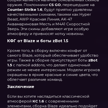
оружия. Поклонники
CS GO
, перешедшие на
Counter-Strike 1.6
, будут приятно удивлены
качественными скинами, такими как Hyper
Beast, AWP Красная Линия, AK-47
Аквамариновая Месть и M4A1 Скоростной
Зверь. Эти скины добавляют игре особую
атмосферу и привносят нотку новизны.
КФГ от Blaze и боты zBot 1.5
Кроме того, в сборку включен конфиг от
самого Blaze, который обеспечивает удобство
игры. Также в сборке присутствуют боты
zBot
1.5
с папкой addons, что делает одиночный
режим не менее интересным. Модели игроков
окрашены в яркие красные и синие цвета, что
облегчает различие команд.
Заключение
Если вы хотите насладиться классической
атмосферой
КС 1.6
с современными
элементами, сборка Blaze идеально подойдет