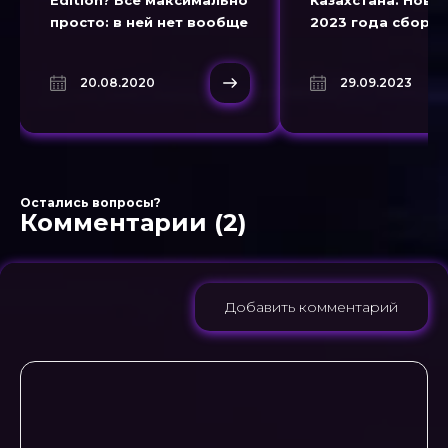
Edition? Всё максимально
Казахстана. Нова
просто: в ней нет вообще
2023 года сборка 
никакого
Казахстан с русс
дополнительного
интерфейсом и
20.08.2020
29.09.2023
контента, даже
бесплатным торр
титульная тема осталась
скачиванием.
без изменений. Это самый
обыкновенный
Остались вопросы?
Комментарии (2)
Добавить комментарий