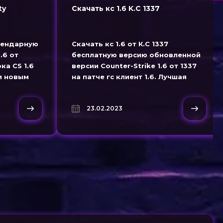
ty
Скачать кс 1.6 K.C 1337
гендарную
Скачать кс 1.6 от К.С 1337
.6 от
бесплатную версию обновленной
ка CS 1.6
версии Counter-Strike 1.6 от 1337
и новым
на патче гс клиент 1.6. Лучшая
сборка кс 1.6 1337 в которую
добавлены красивые скины как в
23.02.2023
CS GO. Скачивайте