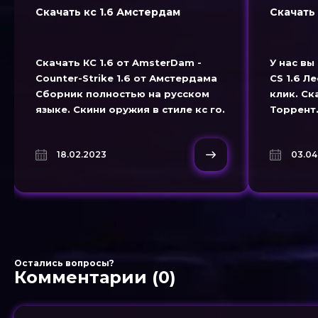
Скачать кс 1.6 Амстердам
Скачать 
Скачать КС 1.6 от AmsterDam -
У нас вы
Counter-Strike 1.6 от Амстердама
CS 1.6 Л
Сборник полностью на русском
клик. Ск
языке. Скини оружия в стиле кс го.
Торрент.
Собранная на новом билде
Скачивай
GSClient. Скачать бесплатно контр
регистра
18.02.2023
03.04
страйк 1.6
Остались вопросы?
Комментарии (0)