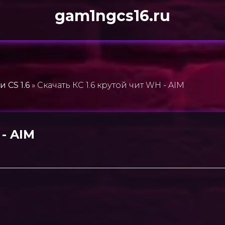
gam1ngcs16.ru
 CS 1.6
» Скачать КС 1.6 крутой чит WH - AIM
 - AIM