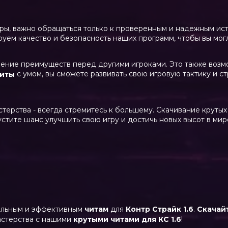
гры, важно обращаться только к проверенным и надежным ис
руем качество и безопасность наших программ, чтобы вы могл
учение преимуществ перед другими игроками. Это также возм
с умом, вы сможете развивать свою игровую тактику и с
читы
терства - всегда стремитесь к большему. Скачивание крутых
устите шанс улучшить свою игру и достичь новых высот в ми
уальным и эффективным
читам
для
Контр Страйк 1.6
.
Скачай
астерства с нашими
крутыми читами для КС 1.6
!