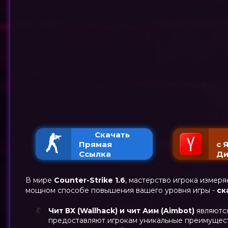
Скачать
Прямая
с 
Ссылка
Ди
В мире
Counter-Strike 1.6
, мастерство игрока измер
мощном способе повышения вашего уровня игры -
ск
Чит ВХ (Wallhack) и чит Аим (Aimbot)
являются
предоставляют игрокам уникальные преимуществ