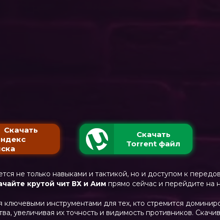
Скачать
Скачать
Яндекс
Torrent файл
ска
яется не только навыками и тактикой, но и доступом к перед
ачайте крутой чит ВХ и Аим
прямо сейчас и перейдите на н
 ключевыми инструментами для тех, кто стремится доминир
а, увеличивая их точность и видимость противников. Скачи