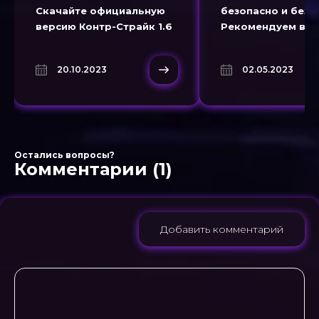
Скачайте официальную
безопасно и без 
версию Контр-Страйк 1.6
Рекомендуем ва
с уникальными
скачать игру чер
модификациями и
торрент на нашем
20.10.2023
02.05.2023
обновлениями
Наслаждайтесь
масштабными ба
в стилистике Coun
Strike 1.6 с
Остались вопросы?
Комментарии (1)
Добавить комментарий