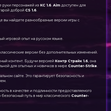
е руки персонажей из
КС 1.6
.
Aim
доступен для
старой доброй
CS 1.6
.
где вы найдете разнообразные версии игры с
ный игровой опыт на русском языке.
 классические версии без дополнительных изменений.
сный контент. Будучи версией
Контр Страйк 1.6
, она
ельной для опытных и новичков в мире
Counter-Strike
.
альном сайте. Это гарантирует безопасность и
лем.
ость в качестве и подлинности предоставляемого
но безопасный путь в мир классического
Counter-