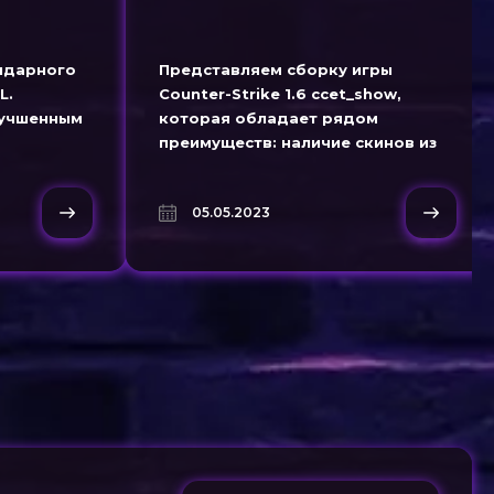
ендарного
Представляем сборку игры
L.
Counter-Strike 1.6 ccet_show,
лучшенным
которая обладает рядом
преимуществ: наличие скинов из
ите
популярной игры CS:GO, русская
!
версия, встроенные боты и
05.05.2023
серверы, совместимость с
Windows