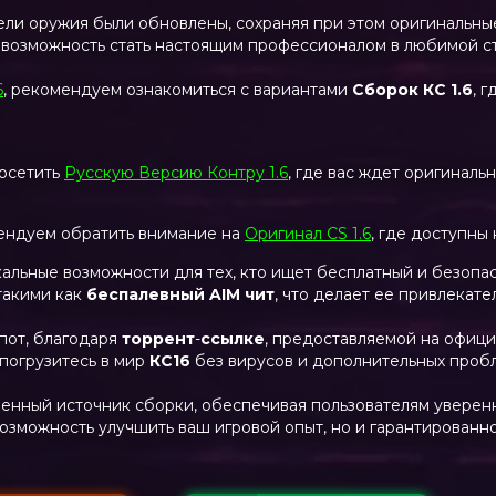
ли оружия были обновлены, сохраняя при этом оригинальны
е возможность стать настоящим профессионалом в любимой 
6
, рекомендуем ознакомиться с вариантами
Сборок КС 1.6
, 
посетить
Русскую Версию Контру 1.6
, где вас ждет оригиналь
ендуем обратить внимание на
Оригинал CS 1.6
, где доступны
альные возможности для тех, кто ищет бесплатный и безопа
такими как
беспалевный AIM чит
, что делает ее привлекат
пот, благодаря
торрент
-
ссылке
, предоставляемой на офици
 погрузитесь в мир
КС16
без вирусов и дополнительных проб
нный источник сборки, обеспечивая пользователям уверенн
 возможность улучшить ваш игровой опыт, но и гарантирован