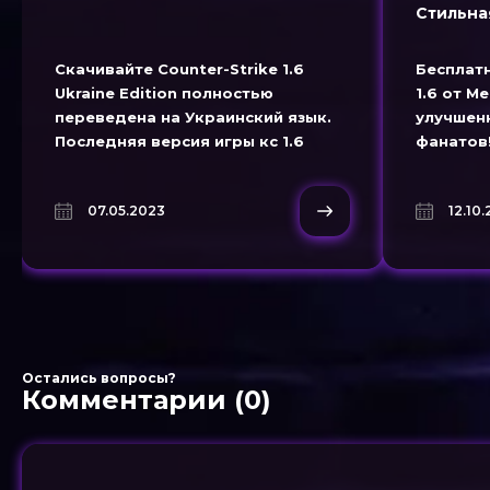
Стильна
Бустом
Скачивайте Counter-Strike 1.6
Бесплатн
Ukraine Edition полностью
1.6 от Me
переведена на Украинский язык.
улучшен
Последняя версия игры кс 1.6
фанатов
GSCLIENT. Скачать CS 1.6 Герои
Украины.
07.05.2023
12.10
Остались вопросы?
Комментарии (0)