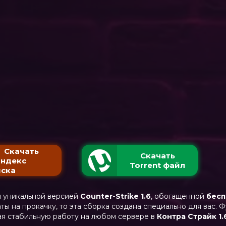
Скачать
Скачать
Яндекс
Torrent файл
ска
я уникальной версией
Counter-Strike 1.6
, обогащенной
бесп
ы на прокачку, то эта сборка создана специально для вас. 
ая стабильную работу на любом сервере в
Контра Страйк 1.