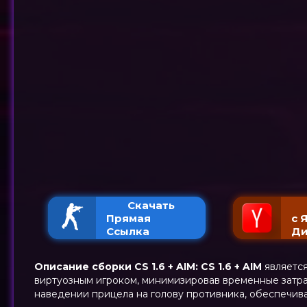
Скачать
Прямая
с 
Ссылка
Ди
Описание сборки CS 1.6 + AIM:
CS 1.6 +
AIM
являетс
виртуозным игроком, минимизировав временные затрат
наведении прицела на голову противника, обеспечив