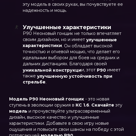
эту модель в своих руках, вы почувствуете ее
надежность и мощь.
Улучшенные характеристики
P90 Неоновый гонщик не только впечатляет
своим дизайном, но и имеет
улучшенные
характеристики
. Он обладает высокой
точностью и огневой мощью, что делает его
идеальным выбором для боев на средних и
дальних дистанциях. Благодаря своей
и, этот
имеет
уникальной конструкци
P90
также
улучшенную устойчивость при
стрельбе
.
Модель P90 Неоновый гонщик
- это новая
ступень в эволюции оружия в
КС 1.6
.
Скачайте
эту
модель
и прочувствуйте ультрасовременный
дизайн, высокое качество и улучшенные
характеристики. Добавьте в свою игру новые
ощущения и повысьте свои шансы на победу с этой
потрясающей
моделью P90
.