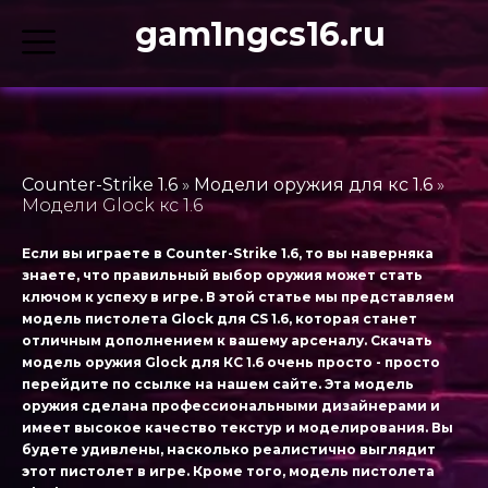
gam1ngcs16.ru
Counter-Strike 1.6
»
Модели оружия для кс 1.6
»
Модели Glock кс 1.6
Если вы играете в Counter-Strike 1.6, то вы наверняка
знаете, что правильный выбор оружия может стать
ключом к успеху в игре. В этой статье мы представляем
модель пистолета Glock для CS 1.6, которая станет
отличным дополнением к вашему арсеналу. Скачать
модель оружия Glock для КС 1.6 очень просто - просто
перейдите по ссылке на нашем сайте. Эта модель
оружия сделана профессиональными дизайнерами и
имеет высокое качество текстур и моделирования. Вы
будете удивлены, насколько реалистично выглядит
этот пистолет в игре. Кроме того, модель пистолета