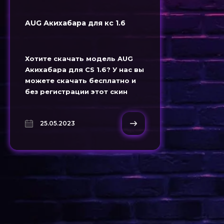
AUG Акихабара для кс 1.6
Хотите скачать модель AUG
Акихабара для CS 1.6? У нас вы
можете скачать бесплатно и
без регистрации этот скин
оружия. Придайте своей игре
новый облик с моделью AUG
25.05.2023
Акихабара для кс 1.6.