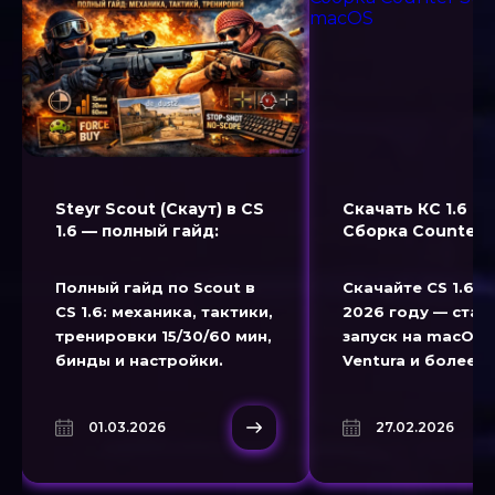
Steyr Scout (Скаут) в CS
Скачать КС 1.6 н
1.6 — полный гайд:
Сборка Counter S
тактики и тренировки
1.6 для macOS
Полный гайд по Scout в
Скачайте CS 1.6 н
CS 1.6: механика, тактики,
2026 году — ста
тренировки 15/30/60 мин,
запуск на macOS 
бинды и настройки.
Ventura и более 
версиях.
01.03.2026
27.02.2026