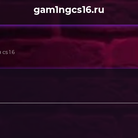
gam1ngcs16.ru
cs 1.6