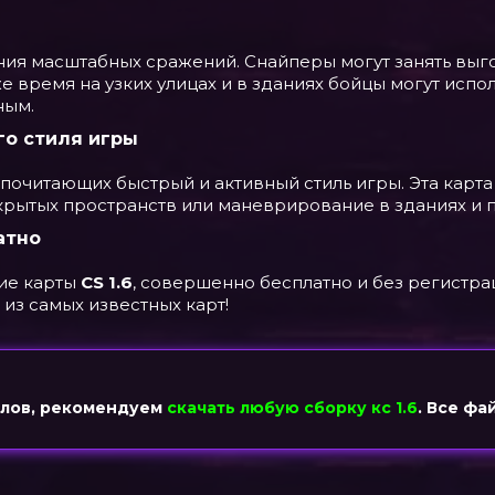
ния масштабных сражений. Снайперы могут занять выг
же время на узких улицах и в зданиях бойцы могут испо
ным.
о стиля игры
едпочитающих быстрый и активный стиль игры. Эта кар
ткрытых пространств или маневрирование в зданиях и 
атно
гие карты
CS 1.6
, совершенно бесплатно и без регистра
 из самых известных карт!
йлов, рекомендуем
скачать любую сборку кс 1.6
. Все фа