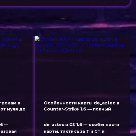
грокам в
Особенности карты de_aztec в
 от нуля до
Counter-Strike 1.6 — полный
разбор тактики и баланса
.6 —
de_aztec в CS 1.6 — особенности
базовая
карты, тактика за T и CT и